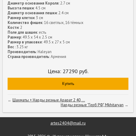
Диаметр основания Короля
: 2.7 см
Высота пешки
: 4.5 см
Диаметр основания пешки
: 2.4 см
Размер клетки
: 3 см
Количество фишек
: 16 светлых, 16 тёмных
Кости
: 2
Поле для шашек
: есть
Размер
: 49.5 x 54 x 2.5 см
Размер в упаковке
: 49.5 x 27 x 5 см
Вес
: 3.25 кг
Производитель
: Haleyan
Страна производитель
: Армения
Цена:
27290
руб.
Купить
←
Шахматы + Нарды резные Арарат 2 40,...
Нарды резные "Герб РФ", Mkhitaryan
→
artes2404@mail.ru