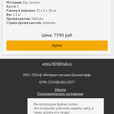
Материал
: бук, золото
Кости
: 2
Размер в упаковке
: 31 x 5 x 18 см
Вес
: 1.1 кг
Производитель
: Haleyan
Страна производитель
: Армения
Цена:
7590
руб.
Купить
artes2404@mail.ru
2015-2026 © «Интернет магазин Шахматофф»
ОГРН: 323508100123077
Оферта
Пользовательское соглашение
+ 7 (903) 552-09-79
Мы используем файлы cookie.
Это позволяет работать нашему сайту, а
+ 7 (926) 854-50-66
также делать его лучше.