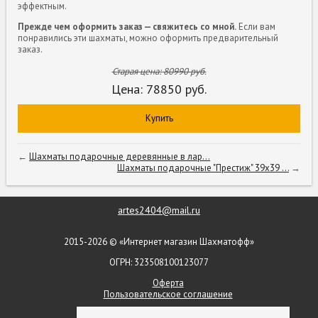
эффектным.
Прежде чем оформить заказ — свяжитесь со мной.
Если вам
понравились эти шахматы, можно оформить предварительный
заказ.
Старая цена:
80990
руб.
Цена:
78850
руб.
Купить
←
Шахматы подарочные деревянные в лар...
Шахматы подарочные "Престиж" 39х39 ...
→
artes2404@mail.ru
2015-2026 © «Интернет магазин Шахматофф»
ОГРН: 323508100123077
Оферта
Пользовательское соглашение