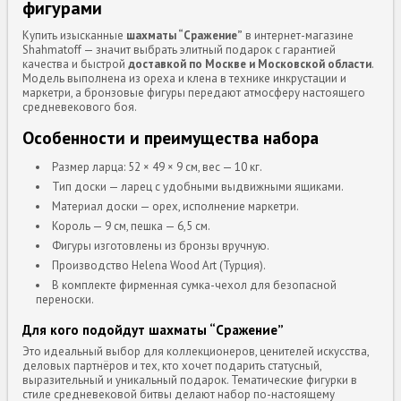
фигурами
Купить изысканные
шахматы “Сражение”
в интернет-магазине
Shahmatoff — значит выбрать элитный подарок с гарантией
качества и быстрой
доставкой по Москве и Московской области
.
Модель выполнена из ореха и клена в технике инкрустации и
маркетри, а бронзовые фигуры передают атмосферу настоящего
средневекового боя.
Особенности и преимущества набора
Размер ларца: 52 × 49 × 9 см, вес — 10 кг.
Тип доски — ларец с удобными выдвижными ящиками.
Материал доски — орех, исполнение маркетри.
Король — 9 см, пешка — 6,5 см.
Фигуры изготовлены из бронзы вручную.
Производство Helena Wood Art (Турция).
В комплекте фирменная сумка-чехол для безопасной
переноски.
Для кого подойдут шахматы “Сражение”
Это идеальный выбор для коллекционеров, ценителей искусства,
деловых партнёров и тех, кто хочет подарить статусный,
выразительный и уникальный подарок. Тематические фигурки в
стиле средневековой битвы делают набор по-настоящему