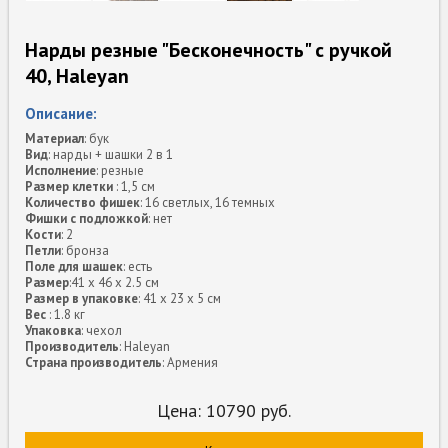
Нарды резные "Бесконечность" с ручкой
40, Haleyan
Описание:
Материал
: бук
Вид
: нарды + шашки 2 в 1
Исполнение
: резные
Размер клетки
: 1,5 см
Количество фишек
: 16 светлых, 16 темных
Фишки с подложкой
: нет
Кости
: 2
Петли
: бронза
Поле для шашек
: есть
Размер
:41 x 46 x 2.5 см
Размер в упаковке
: 41 x 23 x 5 см
Вес
: 1.8 кг
Упаковка
: чехол
Производитель
: Haleyan
Страна производитель
: Армения
Цена:
10790
руб.