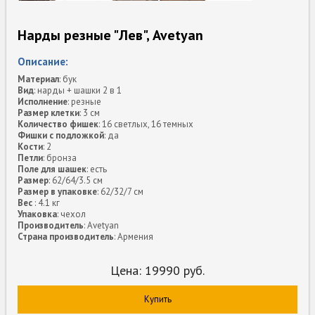
Нарды резные "Лев", Avetyan
Описание:
Материал
: бук
Вид
: нарды + шашки 2 в 1
Исполнение
: резные
Размер клетки
: 3 см
Количество фишек
: 16 светлых, 16 темных
Фишки с подложкой
: да
Кости
: 2
Петли
: бронза
Поле для шашек
: есть
Размер
: 62/64/3.5 см
Размер в упаковке
: 62/32/7 см
Вес
: 4.1 кг
Упаковка
: чехол
Производитель
: Avetyan
Страна производитель
: Армения
Цена:
19990
руб.
Купить