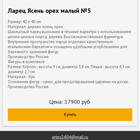
Ларец Ясень орех малый №5
Размер: 40 x 40 см.
Материал: дерево ясень, орех.
Шахматный ларец выполнен в технике маркетри с использованием
шпона ценных пород дерева. Высококачественная фурнитура.
Внутреннее пространство ларца отделано качественным
итальянским бархатом и оснащено удобными углублениями для
бережного хранения фигур.
Производство Россия.
Фигуры в комплекте:
Размер: Король - высота 9 см, диаметр 3,8 см, Пешка - высота 4,3 см,
диаметр 2,7 см.
Материал - бук.
Основания фигур - сукно, для предотвращения царапин на доске.
Производство Россия.
Цена:
17900
руб.
Купить
artes2404@mail.ru