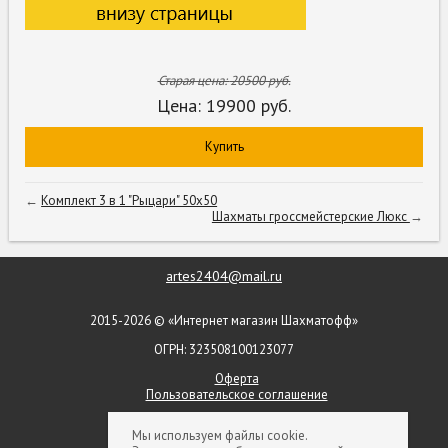
Старая цена:
20500
руб.
Цена:
19900
руб.
Купить
←
Комплект 3 в 1 "Рыцари" 50х50
Шахматы гроссмейстерские Люкс
→
artes2404@mail.ru
2015-2026 © «Интернет магазин Шахматофф»
ОГРН: 323508100123077
Оферта
Пользовательское соглашение
+ 7 (903) 552-09-79
Мы используем файлы cookie.