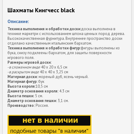
Шахматы Кингчесс black
Описание:
Техника выполнения и обработки доски:
доска выполнена в
технике маркетри с использованием шпона ценных пород дерева.
Высококачественная фурнитура. Внутреннее пространство доски
отделано качественным итальянским бархатом.
Техника выполнения и обработки фигур:
фигуры выполнены из
бука, снизу подклеены бархатом, для защиты поверхности
игрового поля.
Размеры игровой доски:
-
в сложенном виде
40 х 20 х 6,5 см
-
в раскрытом виде
40 х 40 х 3,25 см
Материал доски:
мореный дуб, ясень черный.
Материал фигур:
бук
Высота короля:
10,5 см
Диаметр основания короля:
4.3 см
Высота пешки:
5 см.
Диаметр основания пешки:
3,1 см.
Производство:
Россия.