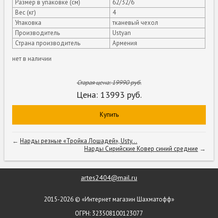
Размер в упаковке (см)
62/32/6
Вес (кг)
4
Упаковка
тканевый чехол
Производитель
Ustyan
Страна производитель
Армения
нет в наличии
Старая цена:
19990
руб.
Цена:
13993
руб.
Купить
←
Нарды резные «Тройка Лошадей», Usty...
Нарды Сирийские Ковер синий средние
→
artes2404@mail.ru
2015-2026 © «Интернет магазин Шахматофф»
ОГРН: 323508100123077