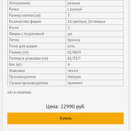
Исполнение
резные
Ручка
с ручкой
Размер клетки (см)
3
Количество фишек
16 светлых, 16 темных
Кости
2
Фишки с подложкой
да
Петли
бронза
Поле для шашек
есть
Размер (см)
61/66/4
Размер в упаковке (см)
61/33/7
Вес (кг)
4
Упаковка
чехол
Производитель
Haleyan
Страна производитель
Армения
нет в наличии
Цена:
22990
руб.
Купить