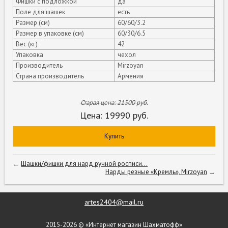
Фишки с подложкой
да
Поле для шашек
есть
Размер (см)
60/60/3.2
Размер в упаковке (см)
60/30/6.5
Вес (кг)
42
Упаковка
чехол
Производитель
Mirzoyan
Страна производитель
Армения
Старая цена:
21500
руб.
Цена:
19990
руб.
Купить
←
Шашки/фишки для нард ручной росписи...
Нарды резные «Кремль», Mirzoyan
→
artes2404@mail.ru
2015-2026 © «Интернет магазин Шахматофф»