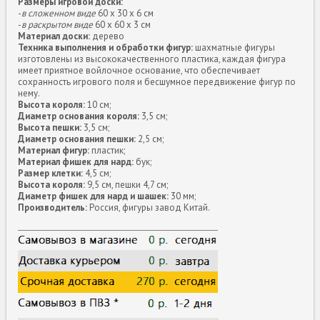
Размеры игровой доски:
-
в сложенном виде
60 х 30 х 6 см
-
в раскрытом виде
60 х 60 х 3 см
Материал доски:
дерево
Техника выполнения и обработки фигур:
шахматные фигуры
изготовлены из высококачественного пластика, каждая фигура
имеет приятное войлочное основание, что обеспечивает
сохранность игрового поля и бесшумное передвижение фигур по
нему.
Высота короля:
10 см;
Диаметр основания короля:
3,5 см;
Высота пешки:
3,5 см;
Диаметр основания пешки:
2,5 см;
Материал фигур:
пластик;
Материал фишек для нард:
бук;
Размер клетки:
4,5 см;
Высота короля:
9,5 см, пешки 4,7 см;
Диаметр фишек для нард и шашек:
30 мм;
Производитель:
Россия, фигуры завод Китай.