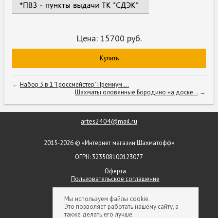
Цена:
15700
руб.
Купить
←
Набор 3 в 1 "Гроссмейстер" Премиум ...
Шахматы оловянные Бородино на доске...
→
artes2404@mail.ru
2015-2026 © «Интернет магазин Шахматофф»
ОГРН: 323508100123077
Оферта
Пользовательское соглашение
+ 7 (903) 552-09-79
Мы используем файлы cookie.
Это позволяет работать нашему сайту, а
+ 7 (926) 854-50-66
также делать его лучше.