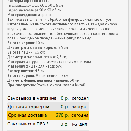
Размеры игровой доски:
-
в сложенном виде
60 х 30 х 6 см
-
в раскрытом виде
60 х 60 х 3 см
Материал доски:
дерево
Техника выполнения и обработки фигур:
шахматные фигуры
изготовлены из высококачественного пластика, каждая фигура
внутри утяжелена металлическим стержнем и имеет приятное
войлочное основание, что обеспечивает сохранность игрового
поля и бесшумное передвижение фигур по нему.
Высота короля:
10 см;
Диаметр основания короля:
3,5 см;
Высота пешки:
3,5 см;
Диаметр основания пешки:
2,5 см;
Материал фигур:
пластик + металл (утяжелитель);
Материал фишек для нард:
бук;
Размер клетки:
4,5 см;
Высота короля:
9,5 см, пешки 4,7 см;
Диаметр фишек для нард и шашек:
30 мм;
Производитель:
Россия, фигуры завод Китай.