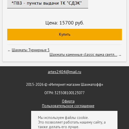
Цена:
15700
руб.
Купить
←
Шахматы Турнирные 5
Шахматы каменные classic яшма светл...
→
artes2404@mail.ru
2015-2026 © «Интернет магазин Шахматофф»
ОГРН: 323508100123077
Оферта
Пользовательское соглашение
+ 7 (903) 552-09-79
Мы используем файлы cookie.
Это позволяет работать нашему сайту, а
+ 7 (926) 854-50-66
также делать его лучше.