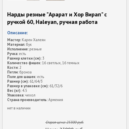
Нарды резные "Арарат и Хор Вирап" с
ручкой 60, Haleyan, ручная работа
Описание:
Мастер:
Карен Халеян
Материал:
бук
Исполнение:
резные
Ручка:
есть
Размер клетки (см):
3
Количество фишек:
16 светлых, 16 темных
Кости:
2
Петли:
бронза
Поле для шашек:
есть
Размер (см):
61/64/3
Размер в упаковке (см):
61/32/6
Вес (кг):
4.5
Упаковка:
чехол
Страна производитель:
Армения
нет в наличии
Старая цена:
25300
руб.