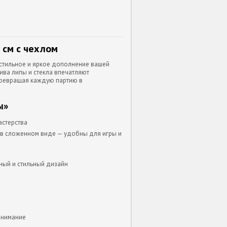
 см с чехлом
стильное и яркое дополнение вашей
ива липы и стекла впечатляют
превращая каждую партию в
ы»
астерства
 см в сложенном виде — удобны для игры и
ный и стильный дизайн
внимание