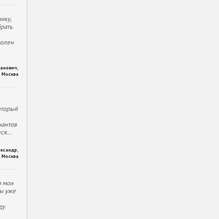
ику,
рать.
волен
ханович
,
Москва
оторый
иантов
еся
...
ександр
,
Москва
о мои
ы уже
ду