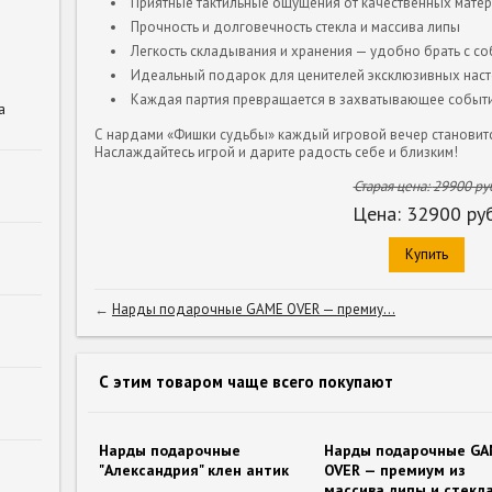
Приятные тактильные ощущения от качественных мате
Прочность и долговечность стекла и массива липы
Легкость складывания и хранения — удобно брать с с
Идеальный подарок для ценителей эксклюзивных наст
Каждая партия превращается в захватывающее событи
а
С нардами «Фишки судьбы» каждый игровой вечер становитс
Наслаждайтесь игрой и дарите радость себе и близким!
Старая цена:
29900
руб
Цена:
32900
руб
Купить
←
Нарды подарочные GAME OVER — премиу...
С этим товаром чаще всего покупают
Нарды подарочные
Нарды подарочные G
"Александрия" клен антик
OVER — премиум из
массива липы и стекл