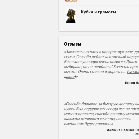
Кубки и грамоты
Отзывы
«Заказала шахматы в подарок мужчине-др
семьи. Спасибо ребята за отличный подаро
Ваша консультация очень помогла. Долго
выбирали, но не ошиблись! Качество прос
высоте. Очень стильно и дорого с
...
[читать
далее]
»
Гюнеш Н
«Спасибо большое за быструю доставку ша
нужен был подарок,как всегда все на пос
момент оставила, спасибо данному магазин
шахматы отличного качества, надеюсь
именинник будет доволен.»
Жилкина Надежда П
Зе