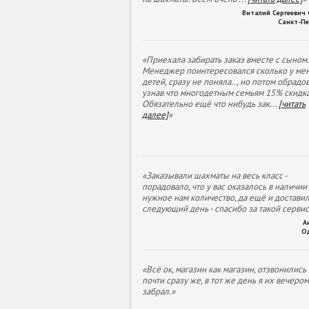
Виталий Сергеевич
Санкт-Пе
«Приехала забирать заказ вместе с сыном.
Менеджер поинтересовался сколько у ме
детей, сразу не поняла.., но потом обрадов
узнав что многодетным семьям 15% скидка
Обязательно ещё что нибудь зак
...
[читать
далее]
»
«Заказывали шахматы на весь класс -
порадовало, что у вас оказалось в наличии
нужное нам количество, да ещё и доставил
следующий день - спасибо за такой сервис
А
О
«Всё ок, магазин как магазин, отзвонились
почти сразу же, в тот же день я их вечеро
забрал.»