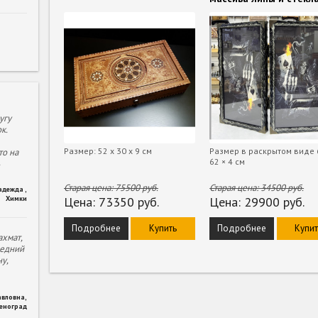
угу
к.
Размер: 52 х 30 х 9 см
Размер в раскрытом виде 
то на
62 × 4 см
Старая цена:
75500
руб.
Старая цена:
34500
руб.
адежда
,
Химки
Цена:
73350
руб.
Цена:
29900
руб.
Подробнее
Купить
Подробнее
Купит
хмат,
ледний
у,
авловна
,
леноград