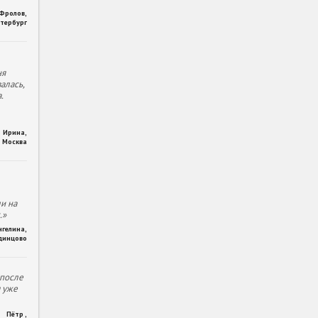
 Фролов
,
тербург
ня
алась,
.
Ирина
,
Москва
и на
.»
нгелина
,
динцово
 после
м уже
Пётр
,