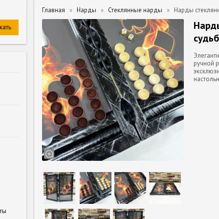
Главная
Нарды
Стеклянные нарды
Нарды стеклянн
Нард
судьб
Элегантн
ручной р
эксклюз
настольн
ты