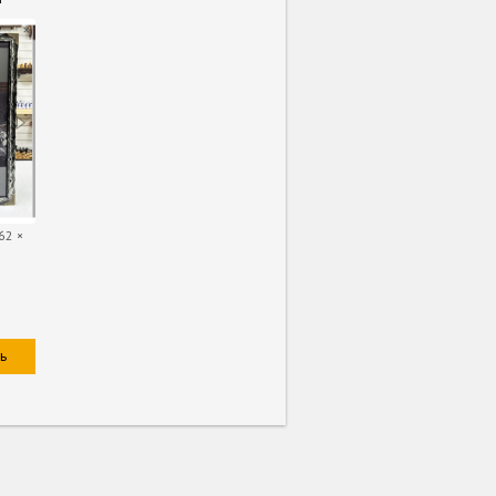
62 ×
ь