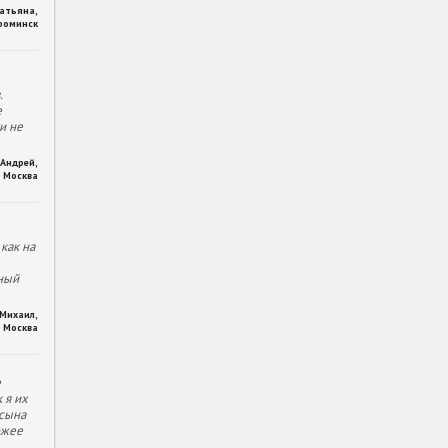
Татьяна
,
фоминск
.
е
и не
Андрей
,
Москва
как на
ный
Михаил
,
Москва
е
 я их
 сына
ожее