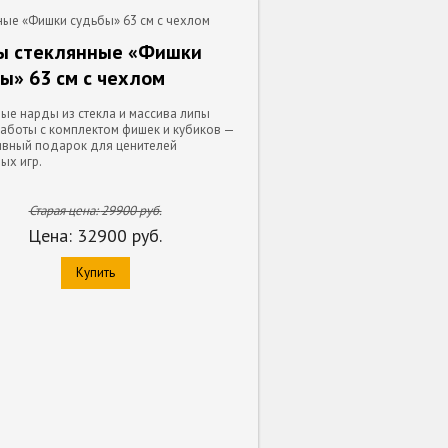
ые «Фишки судьбы» 63 см с чехлом
ы стеклянные «Фишки
ы» 63 см с чехлом
ые нарды из стекла и массива липы
аботы с комплектом фишек и кубиков —
ивный подарок для ценителей
ых игр.
Старая цена:
29900
руб.
Цена:
32900
руб.
Купить