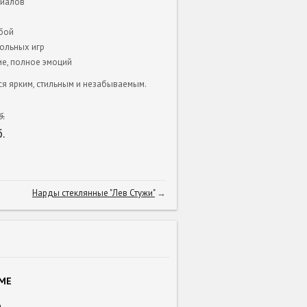
риалов
обой
ольных игр
е, полное эмоций
я ярким, стильным и незабываемым.
.
.
Нарды стеклянные "Лев Стужи"
→
AME
а