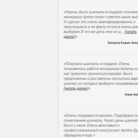
«Нужны были шахматы в подарок племянн
менеджер Артем помог советом какие выб
И сделал это очень квалифицированно, я
прислушался и по факту остался очень до
выбором. В тот же день мне их д
...
[читать
далее]
»
Темиров Вадим Али
«Покупали шахматы в подарок. Очень
понравилась работа менеджера Артема, к
нас грамотно проконсультировал. Были
предложены и доставлены несколько вар
шахмат, из которых выбрали понравивши
[читать далее]
»
Агеев Ал
«Очень понравился магазин. Подобрали п
пожеланиям шахматы. Через день шахмат
были у меня. Очень вежливый и
профессиональный консультант Артём. Бу
обращаться еще.»