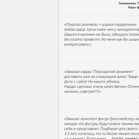
Голованова 
Наро-
«Покупал шахматы + шашки подарочные
Амбассадор. Цена ниже чем у конкурентов
Шашек в наличии не было, обещали позж
бесплатно привезти. Но меня как бы шашк
интересовали.»
«Заказал нарды "Персидский орнамент"
доставили уже на следующий день! Товар- 
фото с сайта! Ни какого обмана.
Нарды сделаны очень качественно. Отлич
магазин, советую!!!!»
«Заказал комплект фигур Гроссмейстер, н
ожидал что фигуры будут ровно такими как
себе и представлял. Подбирал для своего
3.5 лет, хотелось, что то более менее пох
на шахматы. Всем очень
...
[читать далее]
»