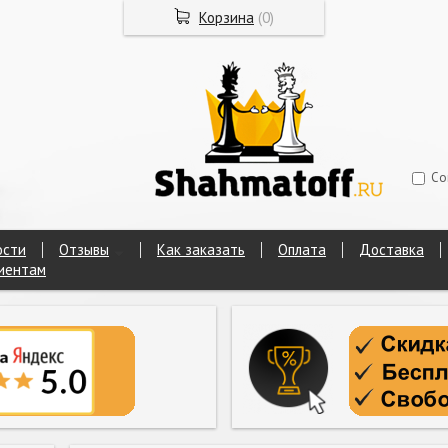
Корзина
(
0
)
Со
ости
Отзывы
Как заказать
Оплата
Доставка
иентам