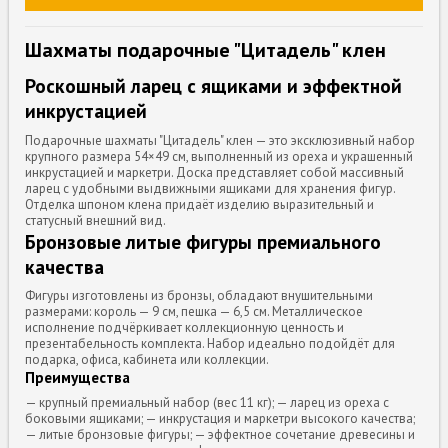
Шахматы подарочные "Цитадель" клен
Роскошный ларец с ящиками и эффектной
инкрустацией
Подарочные шахматы "Цитадель" клен — это эксклюзивный набор
крупного размера 54×49 см, выполненный из ореха и украшенный
инкрустацией и маркетри. Доска представляет собой массивный
ларец с удобными выдвижными ящиками для хранения фигур.
Отделка шпоном клена придаёт изделию выразительный и
статусный внешний вид.
Бронзовые литые фигуры премиального
качества
Фигуры изготовлены из бронзы, обладают внушительными
размерами: король — 9 см, пешка — 6,5 см. Металлическое
исполнение подчёркивает коллекционную ценность и
презентабельность комплекта. Набор идеально подойдёт для
подарка, офиса, кабинета или коллекции.
Преимущества
— крупный премиальный набор (вес 11 кг); — ларец из ореха с
боковыми ящиками; — инкрустация и маркетри высокого качества;
— литые бронзовые фигуры; — эффектное сочетание древесины и