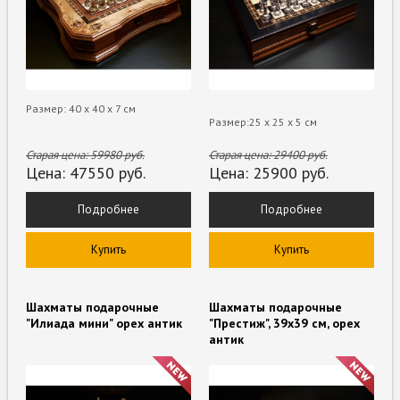
Размер: 40 х 40 х 7 см
Размер:25 х 25 х 5 см
Старая цена:
59980
руб.
Старая цена:
29400
руб.
Цена:
47550
руб.
Цена:
25900
руб.
Подробнее
Подробнее
Купить
Купить
Шахматы подарочные
Шахматы подарочные
"Илиада мини" орех антик
"Престиж", 39х39 см, орех
антик