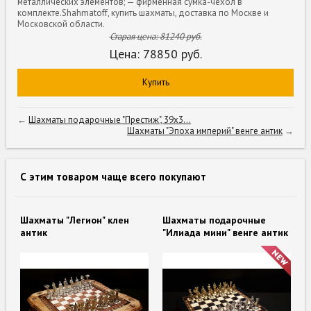
металлических элементов; — фирменная сумка-чехол в
комплекте.Shahmatoff, купить шахматы, доставка по Москве и
Московской области.
Старая цена:
81240
руб.
Цена:
78850
руб.
Купить
←
Шахматы подарочные "Престиж", 39х3...
Шахматы "Эпоха империй" венге антик
→
С этим товаром чаще всего покупают
Шахматы "Легион" клен
Шахматы подарочные
антик
"Илиада мини" венге антик