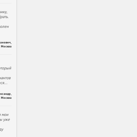
ику,
рать.
волен
ханович
,
Москва
оторый
иантов
еся
...
ександр
,
Москва
о мои
ы уже
ду