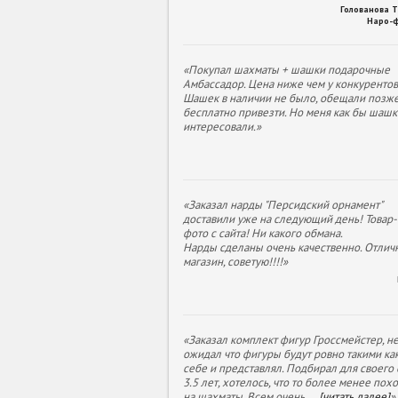
Голованова 
Наро-
«Покупал шахматы + шашки подарочные
Амбассадор. Цена ниже чем у конкурентов
Шашек в наличии не было, обещали позж
бесплатно привезти. Но меня как бы шашк
интересовали.»
«Заказал нарды "Персидский орнамент"
доставили уже на следующий день! Товар- 
фото с сайта! Ни какого обмана.
Нарды сделаны очень качественно. Отлич
магазин, советую!!!!»
«Заказал комплект фигур Гроссмейстер, н
ожидал что фигуры будут ровно такими как
себе и представлял. Подбирал для своего
3.5 лет, хотелось, что то более менее пох
на шахматы. Всем очень
...
[читать далее]
»