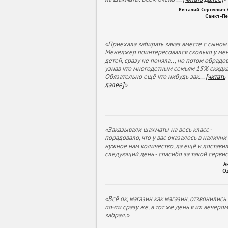
Виталий Сергеевич
Санкт-Пе
«Приехала забирать заказ вместе с сыном.
Менеджер поинтересовался сколько у ме
детей, сразу не поняла.., но потом обрадов
узнав что многодетным семьям 15% скидка
Обязательно ещё что нибудь зак
...
[читать
далее]
»
«Заказывали шахматы на весь класс -
порадовало, что у вас оказалось в наличии
нужное нам количество, да ещё и доставил
следующий день - спасибо за такой сервис
А
О
«Всё ок, магазин как магазин, отзвонились
почти сразу же, в тот же день я их вечеро
забрал.»