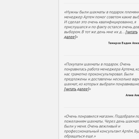
«Нужны были шахматы в подарок племянн
менеджер Артем помог советом какие выб
И сделал это очень квалифицированно, я
прислушался и по факту остался очень до
выбором. В тот же день мне их д
...
[читать
далее]
»
Темиров Вадим Али
«Покупали шахматы в подарок. Очень
понравилась работа менеджера Артема, к
нас грамотно проконсультировал. Были
предложены и доставлены несколько вар
шахмат, из которых выбрали понравивши
[читать далее]
»
Агеев Ал
«Очень понравился магазин. Подобрали п
пожеланиям шахматы. Через день шахмат
были у меня. Очень вежливый и
профессиональный консультант Артём. Бу
обращаться еще.»