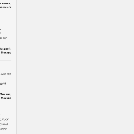
Татьяна
,
фоминск
.
е
и не
Андрей
,
Москва
как на
ный
Михаил
,
Москва
е
 я их
 сына
ожее