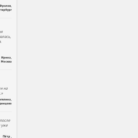
 Фролов
,
тербург
ня
алась,
.
Ирина
,
Москва
и на
.»
нгелина
,
динцово
 после
м уже
Пётр
,