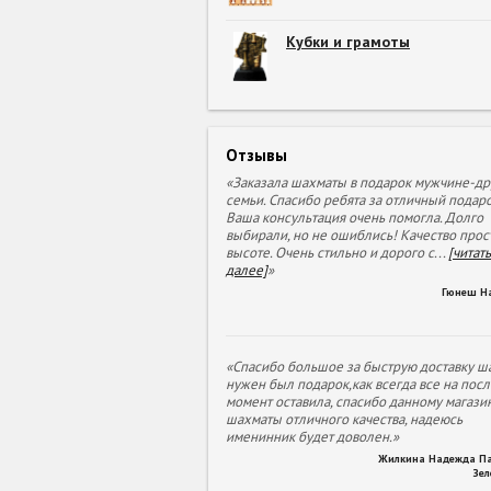
Кубки и грамоты
Отзывы
«Заказала шахматы в подарок мужчине-др
семьи. Спасибо ребята за отличный подаро
Ваша консультация очень помогла. Долго
выбирали, но не ошиблись! Качество прос
высоте. Очень стильно и дорого с
...
[читать
далее]
»
Гюнеш Н
«Спасибо большое за быструю доставку ша
нужен был подарок,как всегда все на пос
момент оставила, спасибо данному магазин
шахматы отличного качества, надеюсь
именинник будет доволен.»
Жилкина Надежда П
Зе