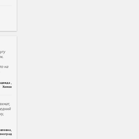
угу
к.
то на
адежда
,
Химки
хмат,
ледний
у,
авловна
,
леноград